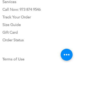
Services
Call Now: 973 874 9546
Track Your Order
Size Guide
Gift Card
Order Status
LEGAL AREA
Te
rms of Use
Terms & Conditions
Privacy Policy
Data Protection Consent
OUR COMPANY