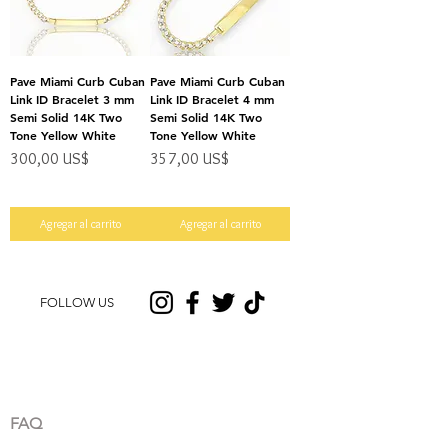
Pave Miami Curb Cuban
Pave Miami Curb Cuban
Link ID Bracelet 3 mm
Link ID Bracelet 4 mm
Semi Solid 14K Two
Semi Solid 14K Two
Tone Yellow White
Tone Yellow White
Precio
Precio
300,00 US$
357,00 US$
Impuesto excluido
Impuesto excluido
Agregar al carrito
Agregar al carrito
FOLLOW US
CUSTOMER CARE
FAQ