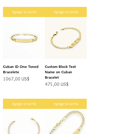
Impuesto excluido
Impuesto excluido
Agregar al carrito
Agregar al carrito
Cuban ID One Toned
Custom Block Text
Bracelete
Name on Cuban
Bracelet
Precio
1067,00 US$
Precio
475,00 US$
Impuesto excluido
Impuesto excluido
Agregar al carrito
Agregar al carrito