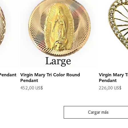
 Pendant
Virgin Mary Tri Color Round
Virgin Mary T
Pendant
Pendant
Precio
Precio
452,00 US$
226,00 US$
Impuesto excluido
Impuesto excluido
Cargar más