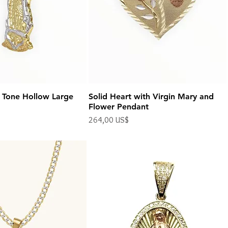
2 Tone Hollow Large
Solid Heart with Virgin Mary and
Flower Pendant
Precio
264,00 US$
Impuesto excluido