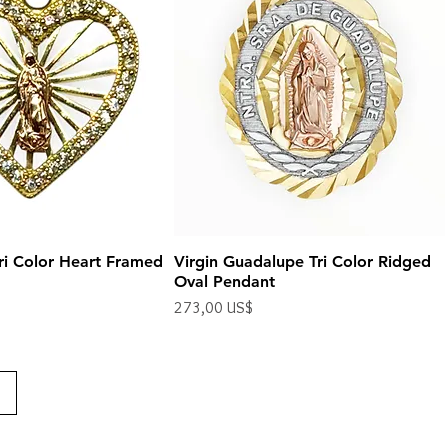
ri Color Heart Framed
Virgin Guadalupe Tri Color Ridged
Oval Pendant
Precio
273,00 US$
Impuesto excluido