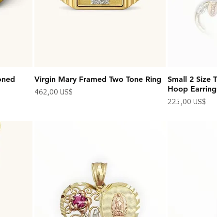
oned
Virgin Mary Framed Two Tone Ring
Small 2 Size T
Hoop Earring
Precio
462,00 US$
Precio
225,00 US$
Impuesto excluido
Impuesto excluido