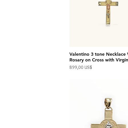
Valentino 3 tone Necklace
Rosary on Cross with Virgi
Precio
899,00 US$
Impuesto excluido