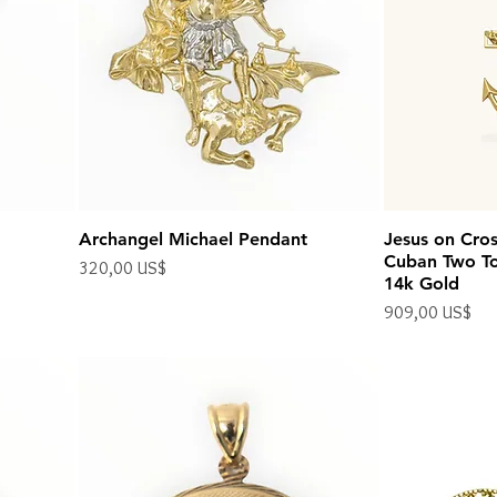
Archangel Michael Pendant
Jesus on Cro
Cuban Two To
Precio
320,00 US$
14k Gold
Impuesto excluido
Precio
909,00 US$
Impuesto excluido