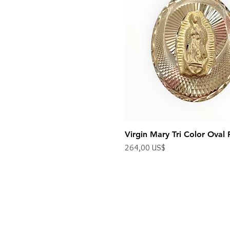
Virgin Mary Tri Color Oval
Precio
264,00 US$
Impuesto excluido