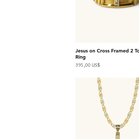
Medium
Small
Jesus on Cross Framed 2 T
Ring
Precio
395,00 US$
Impuesto excluido