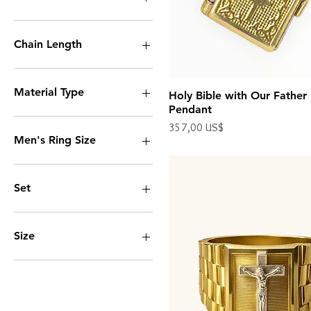
Chain Length
24"
Material Type
Holy Bible with Our Father
Pendant
14k Gold
Precio
357,00 US$
Men's Ring Size
Impuesto excluido
9
9.5
Set
10
10.5
Necklace and Pendant
11
Pendant Only
Size
11.5
12
20 mm
25 mm
Large