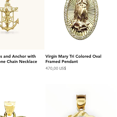
ss and Anchor with
Virgin Mary Tri Colored Oval
ne Chain Necklace
Framed Pendant
Precio
470,00 US$
Impuesto excluido