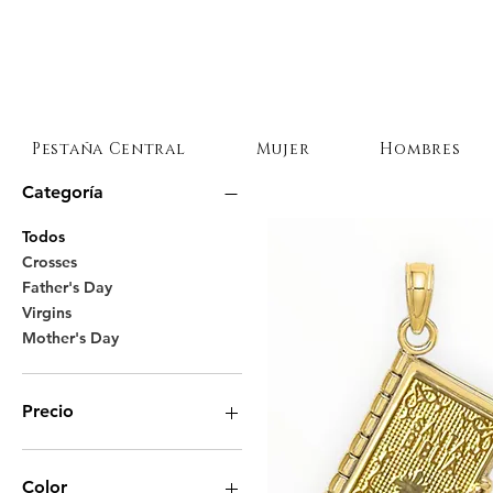
Pestaña Central
Mujer
Hombres
Categoría
Todos
Crosses
Father's Day
Virgins
Mother's Day
Precio
100 US$
909 US$
Color