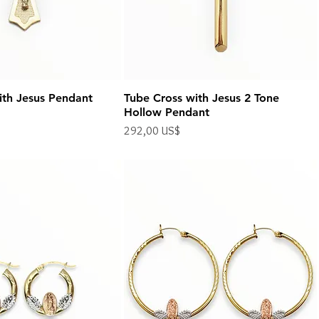
ith Jesus Pendant
Tube Cross with Jesus 2 Tone
Hollow Pendant
Precio
292,00 US$
Impuesto excluido