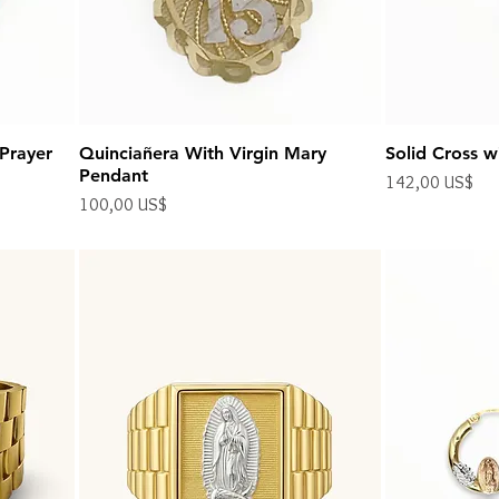
 Prayer
Quinciañera With Virgin Mary
Solid Cross w
Pendant
Precio
142,00 US$
Precio
100,00 US$
Impuesto excluido
Impuesto excluido