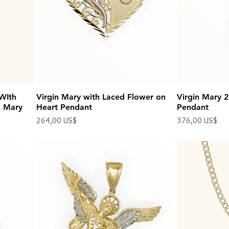
 WIth
Virgin Mary with Laced Flower on
Virgin Mary 
n Mary
Heart Pendant
Pendant
Precio
Precio
264,00 US$
376,00 US$
Impuesto excluido
Impuesto excluido