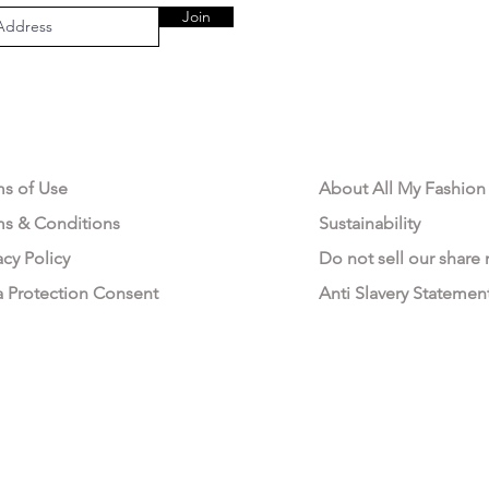
Join
AL AREA
OUR COMPANY
ms of Use
About All My Fashion
ms & Conditions
Sustainability
acy Policy
Do not sell our share
a Protection Consent
Anti Slavery Statemen