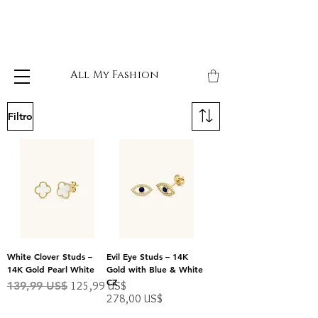
All My Fashion
Filtro
White Clover Studs –
Evil Eye Studs – 14K
14K Gold Pearl White
Gold with Blue & White
CZ
Precio
Precio de oferta
139,99 US$
125,99 US$
Precio
278,00 US$
Impuesto excluido