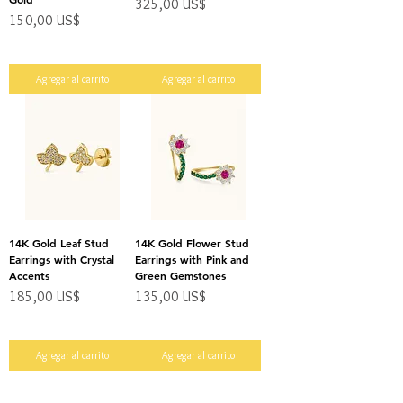
Precio
325,00 US$
Precio
150,00 US$
Impuesto excluido
Impuesto excluido
Agregar al carrito
Agregar al carrito
14K Gold Leaf Stud
14K Gold Flower Stud
Earrings with Crystal
Earrings with Pink and
Accents
Green Gemstones
Precio
Precio
185,00 US$
135,00 US$
Impuesto excluido
Impuesto excluido
Agregar al carrito
Agregar al carrito