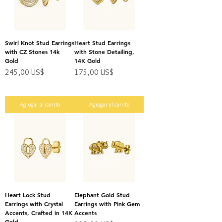
Swirl Knot Stud Earrings
Heart Stud Earrings
with CZ Stones 14k
with Stone Detailing,
Gold
14K Gold
Precio
Precio
245,00 US$
175,00 US$
Impuesto excluido
Impuesto excluido
Agregar al carrito
Agregar al carrito
Heart Lock Stud
Elephant Gold Stud
Earrings with Crystal
Earrings with Pink Gem
Accents, Crafted in 14K
Accents
Gold