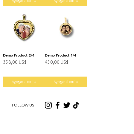
Agregar al carrito
Agregar al carrito
Demo Product 2/4
Demo Product 1/4
Precio
Precio
358,00 US$
450,00 US$
Impuesto excluido
Impuesto excluido
Agregar al carrito
Agregar al carrito
FOLLOW US
CUSTOMER CARE