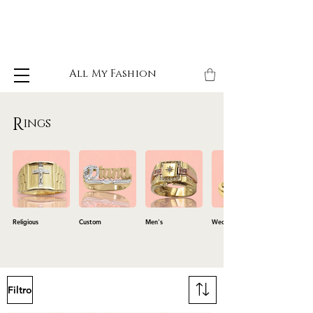
All My Fashion
R
ings
Religious
Custom
Men's
Wedding Bands
Filtro