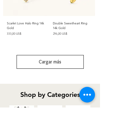
Scarlet Love Halo Ring 14k
Double Sweetheart Ring
Gold
14k Gold
Precio
Precio
333,00 US$
296,00 US$
Impuesto excluido
Impuesto excluido
Cargar más
Shop by Categories
Necklaces
Earrings
Bracelets