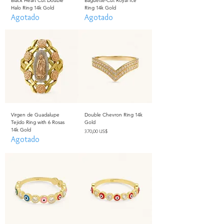
Black Heart Cut Double
Baguette-Cut Royal Ice
Halo Ring 14k Gold
Ring 14k Gold
Agotado
Agotado
Virgen de Guadalupe
Double Chevron Ring 14k
Tejido Ring with 6 Rosas
Gold
14k Gold
Precio
370,00 US$
Agotado
Impuesto excluido